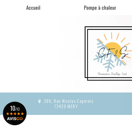
Aller
Accueil
Pompe à chaleur
au
contenu
principal
386, Rue Nicolas Copernic
73420 MERY
10
/10