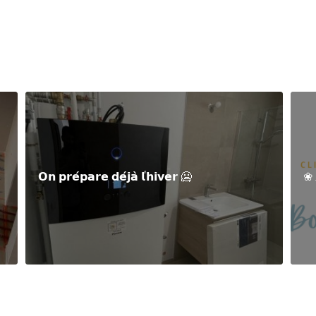
𝗢𝗻 𝗽𝗿𝗲́𝗽𝗮𝗿𝗲 𝗱𝗲́𝗷𝗮̀ 𝗹'𝗵𝗶𝘃𝗲𝗿 🥶
❀ 𝐵