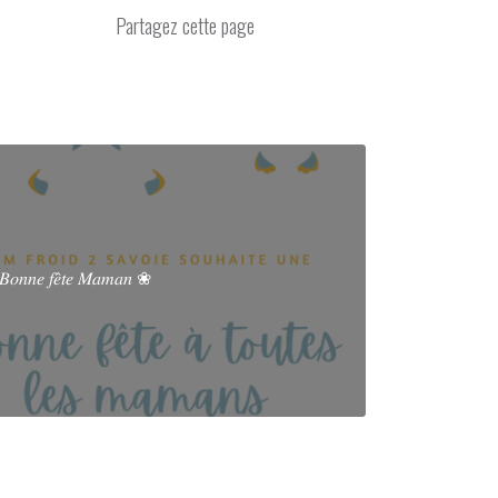
𝑜𝑛𝑛𝑒 𝑓𝑒̂𝑡𝑒 𝑀𝑎𝑚𝑎𝑛 ❀