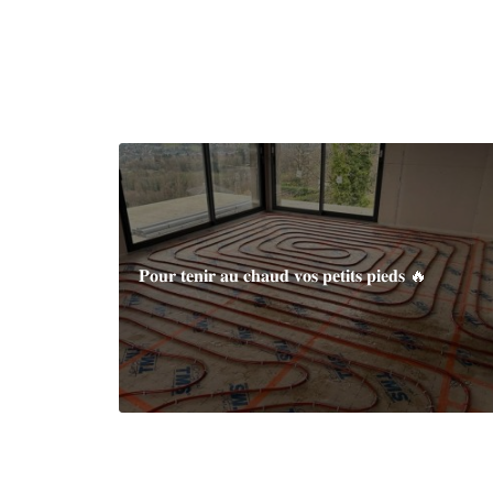
𝐏𝐨𝐮𝐫 𝐭𝐞𝐧𝐢𝐫 𝐚𝐮 𝐜𝐡𝐚𝐮𝐝 𝐯𝐨𝐬 𝐩𝐞𝐭𝐢𝐭𝐬 𝐩𝐢𝐞𝐝𝐬 🔥