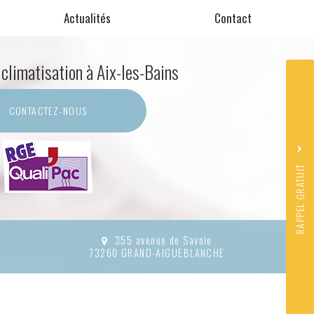
Actualités
Contact
 climatisation
à Aix-les-Bains
Sujet
*
CONTACTEZ-
NOUS
Nom
Prénom
*
Téléphone
RAPPEL GRATUIT
J'accepte la
politique de co
*
Acceptation
RGPD
*
Quel code est dissimulé dans l'i
355 avenue de Savoie
73260 GRAND-AIGUEBLANCHE
ENVO