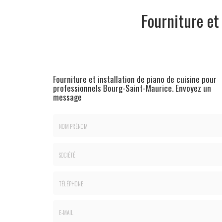
Fourniture et
Fourniture et installation de piano de cuisine pour
professionnels Bourg-Saint-Maurice.
Envoyez un
message
Nom
&
Prénom
Société
*
:
Téléphone