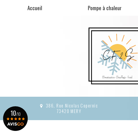
Aller
Accueil
Pompe à chaleur
au
contenu
principal
386, Rue Nicolas Copernic
73420 MERY
10
/10