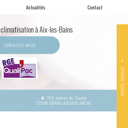
Actualités
Contact
 climatisation
à Aix-les-Bains
Sujet
*
CONTACTEZ-
NOUS
Nom
Prénom
*
Téléphone
RAPPEL GRATUIT
J'accepte la
politique de co
*
Acceptation
RGPD
*
Quel code est dissimulé dans l'i
355 avenue de Savoie
73260 GRAND-AIGUEBLANCHE
ENVO