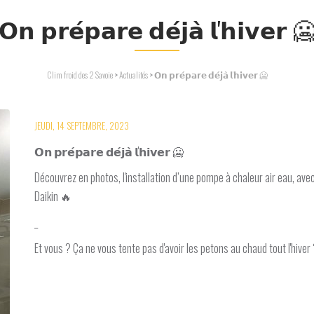
𝗢𝗻 𝗽𝗿𝗲́𝗽𝗮𝗿𝗲 𝗱𝗲́𝗷𝗮̀ 𝗹'𝗵𝗶𝘃𝗲𝗿 
Clim froid des 2 Savoie
>
Actualités
>
𝗢𝗻 𝗽𝗿𝗲́𝗽𝗮𝗿𝗲 𝗱𝗲́𝗷𝗮̀ 𝗹'𝗵𝗶𝘃𝗲𝗿 🥶
JEUDI, 14 SEPTEMBRE, 2023
𝗢𝗻 𝗽𝗿𝗲́𝗽𝗮𝗿𝗲 𝗱𝗲́𝗷𝗮̀ 𝗹'𝗵𝗶𝘃𝗲𝗿 🥶
Découvrez en photos, l'installation d’une pompe à chaleur air eau, av
Daikin 🔥
_
Et vous ? Ça ne vous tente pas d'avoir les petons au chaud tout l'hiver