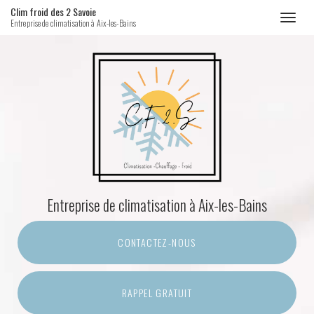
Clim froid des 2 Savoie
Toggl
Entreprise de climatisation à Aix-les-Bains
naviga
Aller
au
contenu
principal
Entreprise de climatisation
à Aix-les-Bains
CONTACTEZ-
NOUS
RAPPEL GRATUIT