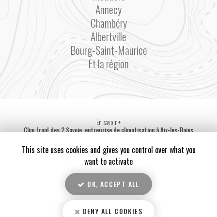
Annecy
Chambéry
Albertville
Bourg-Saint-Maurice
Et la région
En savoir +
Clim froid des 2 Savoie, entreprise de climatisation
à Aix-les-Bains
Mentions légales
-
Plan du site
-
Liens utiles
-
Secteur
-
Cookies
Clim froid des 2 Savoie
This site uses cookies and gives you control over what you
Création et référencement de site Internet
want to activate
Demande de Devis
Fermer
OK, ACCEPT ALL
Notre savoir-faire : Entreprise de climatisation à Aix-les-Bains
10
/10
𝐁𝐨𝐧𝐧𝐞 𝐚𝐧𝐧𝐞́𝐞 𝟐𝟎𝟐𝟒 🎉
DENY ALL COOKIES
3 avis