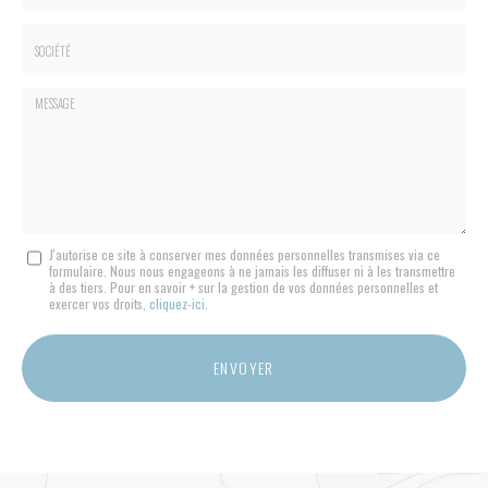
*
*
Tél.
:
*
Société
:
Message
J'autorise ce site à conserver mes données personnelles transmises via ce
formulaire. Nous nous engageons à ne jamais les diffuser ni à les transmettre
:
à des tiers. Pour en savoir + sur la gestion de vos données personnelles et
*
exercer vos droits,
cliquez-ici
.
Acceptation
RGPD
ENVOYER
*