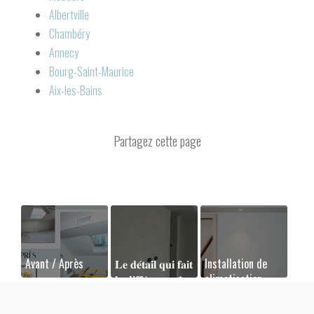
Albertville
Chambéry
Annecy
Bourg-Saint-Maurice
Aix-les-Bains
Avant / Après
𝐋𝐞 𝐝𝐞́𝐭𝐚𝐢𝐥 𝐪𝐮𝐢 𝐟𝐚𝐢𝐭
Installation de
𝐥𝐚 𝐝𝐢𝐟𝐟𝐞́𝐫𝐞𝐧𝐜𝐞 ❄️
climatisation
réversible