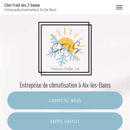
Clim froid des 2 Savoie
Toggl
Entreprise de climatisation à Aix-les-Bains
naviga
Aller
au
contenu
principal
Entreprise de climatisation
à Aix-les-Bains
CONTACTEZ-
NOUS
RAPPEL GRATUIT