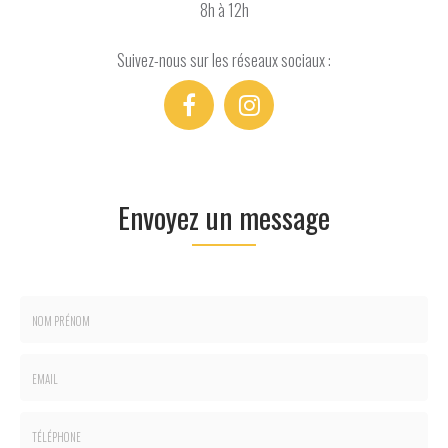
8h à 12h
Suivez-nous sur les réseaux sociaux :
Envoyez un message
Nom
-
Prénom
Email
:
: