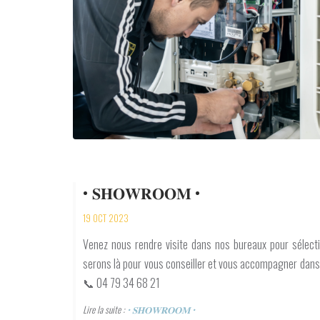
• 𝐒𝐇𝐎𝐖𝐑𝐎𝐎𝐌 •
19 OCT 2023
Venez nous rendre visite dans nos bureaux pour sélecti
serons là pour vous conseiller et vous accompagner dans 
📞 04 79 34 68 21
Lire la suite :
• 𝐒𝐇𝐎𝐖𝐑𝐎𝐎𝐌 •