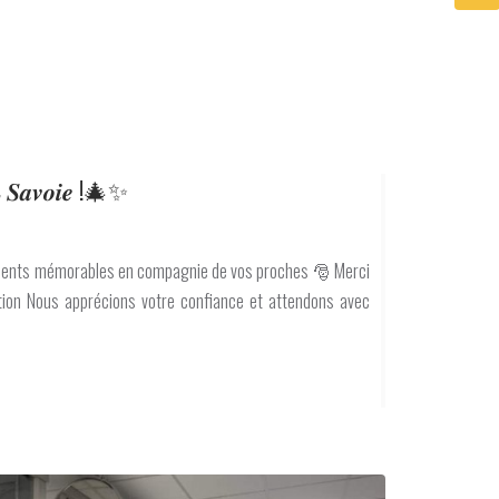
𝒅 𝟐 𝑺𝒂𝒗𝒐𝒊𝒆 !🎄✨
moments mémorables en compagnie de vos proches 🎅 Merci
ation Nous apprécions votre confiance et attendons avec