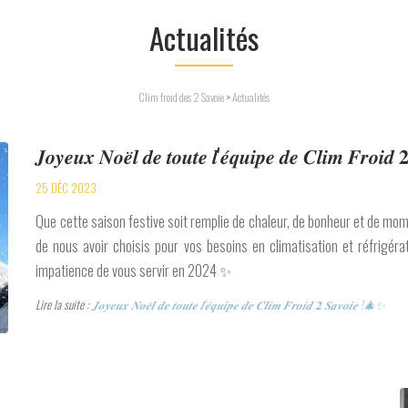
Actualités
Clim froid des 2 Savoie
>
Actualités
𝑱𝒐𝒚𝒆𝒖𝒙 𝑵𝒐𝒆̈𝒍 𝒅𝒆 𝒕𝒐𝒖𝒕𝒆 𝒍'𝒆́𝒒𝒖𝒊𝒑𝒆 𝒅𝒆 𝑪𝒍𝒊𝒎 𝑭𝒓𝒐𝒊
25 DÉC 2023
Que cette saison festive soit remplie de chaleur, de bonheur et de 
de nous avoir choisis pour vos besoins en climatisation et réfrigér
impatience de vous servir en 2024 ✨
Lire la suite :
𝑱𝒐𝒚𝒆𝒖𝒙 𝑵𝒐𝒆̈𝒍 𝒅𝒆 𝒕𝒐𝒖𝒕𝒆 𝒍'𝒆́𝒒𝒖𝒊𝒑𝒆 𝒅𝒆 𝑪𝒍𝒊𝒎 𝑭𝒓𝒐𝒊𝒅 𝟐 𝑺𝒂𝒗𝒐𝒊𝒆 !🎄✨