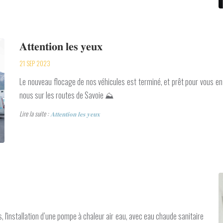
𝐀𝐭𝐭𝐞𝐧𝐭𝐢𝐨𝐧 𝐥𝐞𝐬 𝐲𝐞𝐮𝐱
21 SEP 2023
Le nouveau flocage de nos véhicules est terminé, et prêt pour vous en 
nous sur les routes de Savoie ⛰️
Lire la suite :
𝐀𝐭𝐭𝐞𝐧𝐭𝐢𝐨𝐧 𝐥𝐞𝐬 𝐲𝐞𝐮𝐱
hotos, l'installation d’une pompe à chaleur air eau, avec eau chaude sanitaire