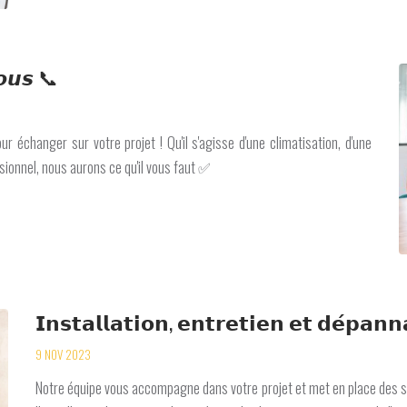
𝙤𝙪𝙨 📞
 échanger sur votre projet ! Qu'il s'agisse d'une climatisation, d'une
ionnel, nous aurons ce qu'il vous faut ✅
𝗜𝗻𝘀𝘁𝗮𝗹𝗹𝗮𝘁𝗶𝗼𝗻, 𝗲𝗻𝘁𝗿𝗲𝘁𝗶𝗲𝗻 𝗲𝘁 𝗱𝗲́𝗽𝗮𝗻
9 NOV 2023
Notre équipe vous accompagne dans votre projet et met en place des 