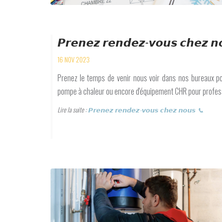
𝙋𝙧𝙚𝙣𝙚𝙯 𝙧𝙚𝙣𝙙𝙚𝙯-𝙫𝙤𝙪𝙨 𝙘𝙝𝙚𝙯 𝙣
16 NOV 2023
Prenez le temps de venir nous voir dans nos bureaux pour
pompe à chaleur ou encore d'équipement CHR pour profess
Lire la suite :
𝙋𝙧𝙚𝙣𝙚𝙯 𝙧𝙚𝙣𝙙𝙚𝙯-𝙫𝙤𝙪𝙨 𝙘𝙝𝙚𝙯 𝙣𝙤𝙪𝙨 📞