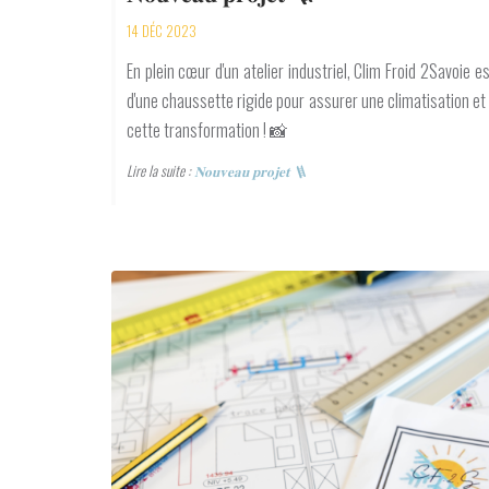
14 DÉC 2023
En plein cœur d'un atelier industriel, Clim Froid 2Savoie e
d'une chaussette rigide pour assurer une climatisation e
cette transformation ! 📸
Lire la suite :
𝐍𝐨𝐮𝐯𝐞𝐚𝐮 𝐩𝐫𝐨𝐣𝐞𝐭 🪜