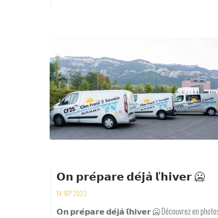
𝗢𝗻 𝗽𝗿𝗲́𝗽𝗮𝗿𝗲 𝗱𝗲́𝗷𝗮̀ 𝗹'𝗵𝗶𝘃𝗲𝗿 🥶
14 SEP 2023
𝗢𝗻 𝗽𝗿𝗲́𝗽𝗮𝗿𝗲 𝗱𝗲́𝗷𝗮̀ 𝗹'𝗵𝗶𝘃𝗲𝗿 🥶 Découvrez en p