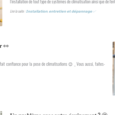
l’installation de tout type de systèmes de climatisation ainsi que de l'e
Lire la suite :
𝗜𝗻𝘀𝘁𝗮𝗹𝗹𝗮𝘁𝗶𝗼𝗻, 𝗲𝗻𝘁𝗿𝗲𝘁𝗶𝗲𝗻 𝗲𝘁 𝗱𝗲́𝗽𝗮𝗻𝗻𝗮𝗴𝗲 ✅
𝐞𝐫 👀
fait confiance pour la pose de climatisations 😉 _ Vous aussi, faites-
𝐔𝐧 𝐩𝐫𝐨𝐛𝐥𝐞̀𝐦𝐞 𝐚𝐯𝐞𝐜 𝐯𝐨𝐭𝐫𝐞 𝐞́𝐪𝐮𝐢𝐩𝐞𝐦𝐞𝐧𝐭 ? 🤔