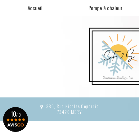
Aller
Accueil
Pompe à chaleur
au
contenu
principal
386, Rue Nicolas Copernic
73420 MERY
10
/10