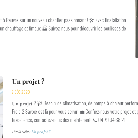
st à l'œuvre sur un nouveau chantier passionnant ! 🛠️ avec l'installation
t un chauffage optimaux 🏭 Suivez-nous pour découvrir les coulisses de
𝐔𝐧 𝐩𝐫𝐨𝐣𝐞𝐭 ?
7 DÉC 2023
𝐔𝐧 𝐩𝐫𝐨𝐣𝐞𝐭 ? 🚧 Besoin de climatisation, de pompe à chaleur perf
Froid 2 Savoie est là pour vous servir! 💼 Confiez-nous votre projet et 
l'excellence, contactez-nous dès maintenant! 📞 04 79 34 68 21
Lire la suite :
𝐔𝐧 𝐩𝐫𝐨𝐣𝐞𝐭 ?