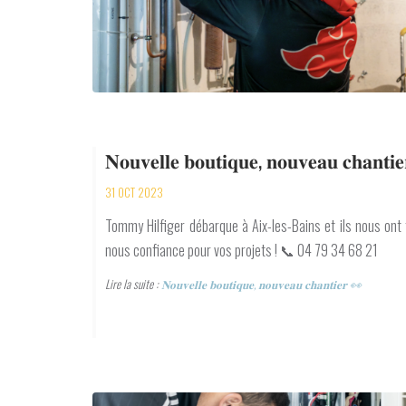
𝐍𝐨𝐮𝐯𝐞𝐥𝐥𝐞 𝐛𝐨𝐮𝐭𝐢𝐪𝐮𝐞, 𝐧𝐨𝐮𝐯𝐞𝐚𝐮 𝐜𝐡𝐚𝐧𝐭𝐢
31 OCT 2023
Tommy Hilfiger débarque à Aix-les-Bains et ils nous ont 
nous confiance pour vos projets ! 📞 04 79 34 68 21
Lire la suite :
𝐍𝐨𝐮𝐯𝐞𝐥𝐥𝐞 𝐛𝐨𝐮𝐭𝐢𝐪𝐮𝐞, 𝐧𝐨𝐮𝐯𝐞𝐚𝐮 𝐜𝐡𝐚𝐧𝐭𝐢𝐞𝐫 👀