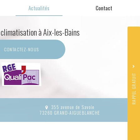
Actualités
Contact
 climatisation
à Aix-les-Bains
Sujet
*
CONTACTEZ-
NOUS
Nom
Prénom
*
Téléphone
RAPPEL GRATUIT
J'accepte la
politique de co
*
Acceptation
RGPD
*
Quel code est dissimulé dans l'i
355 avenue de Savoie
73260 GRAND-AIGUEBLANCHE
ENVO