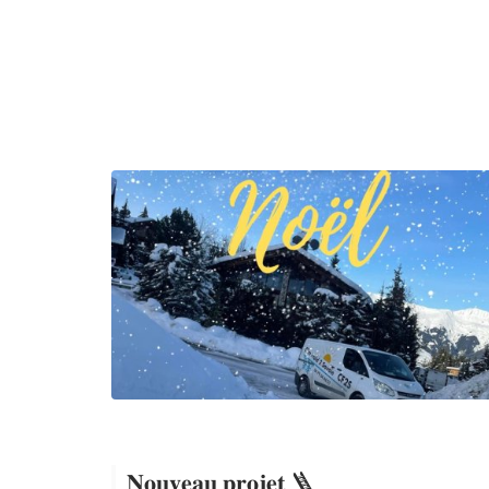
𝐍𝐨𝐮𝐯𝐞𝐚𝐮 𝐩𝐫𝐨𝐣𝐞𝐭 🪜