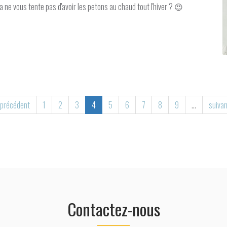
a ne vous tente pas d'avoir les petons au chaud tout l'hiver ? 😍
 précédent
1
2
3
4
5
6
7
8
9
…
suivan
Contactez-nous