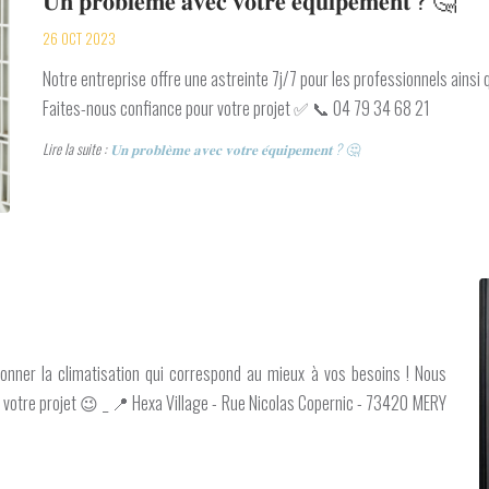
26 OCT 2023
Notre entreprise offre une astreinte 7j/7 pour les professionnels ainsi
Faites-nous confiance pour votre projet ✅ 📞 04 79 34 68 21
Lire la suite :
𝐔𝐧 𝐩𝐫𝐨𝐛𝐥𝐞̀𝐦𝐞 𝐚𝐯𝐞𝐜 𝐯𝐨𝐭𝐫𝐞 𝐞́𝐪𝐮𝐢𝐩𝐞𝐦𝐞𝐧𝐭 ? 🤔
onner la climatisation qui correspond au mieux à vos besoins ! Nous
votre projet 😉 _ 📍 Hexa Village - Rue Nicolas Copernic - 73420 MERY