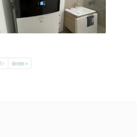
t ›
dernier »