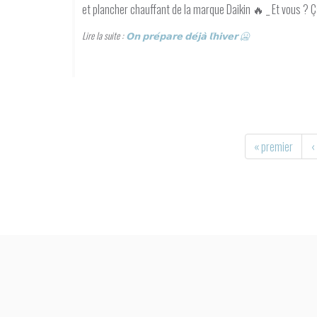
et plancher chauffant de la marque Daikin 🔥 _ Et vous ? Ç
Lire la suite :
𝗢𝗻 𝗽𝗿𝗲́𝗽𝗮𝗿𝗲 𝗱𝗲́𝗷𝗮̀ 𝗹'𝗵𝗶𝘃𝗲𝗿 🥶
« premier
‹