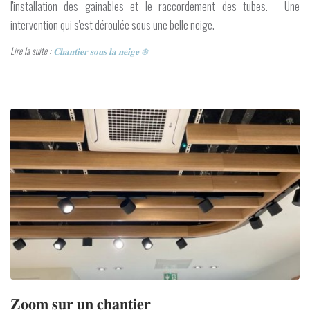
l'installation des gainables et le raccordement des tubes. _ Une
intervention qui s'est déroulée sous une belle neige.
Lire la suite :
𝐂𝐡𝐚𝐧𝐭𝐢𝐞𝐫 𝐬𝐨𝐮𝐬 𝐥𝐚 𝐧𝐞𝐢𝐠𝐞 ❄️
𝐙𝐨𝐨𝐦 𝐬𝐮𝐫 𝐮𝐧 𝐜𝐡𝐚𝐧𝐭𝐢𝐞𝐫