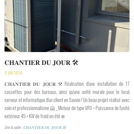
𝐂𝐇𝐀𝐍𝐓𝐈𝐄𝐑 𝐃𝐔 𝐉𝐎𝐔𝐑 🛠️
11 JAN 2024
𝐂𝐇𝐀𝐍𝐓𝐈𝐄𝐑 𝐃𝐔 𝐉𝐎𝐔𝐑 ⚒️ Réalisation d'une installation de 17
cassettes pour des bureaux, ainsi qu'une unité murale pour le local
serveur et informatique d'un client en Savoie ! Un beau projet réalisé avec
soin et professionnalisme 🤗 _ Moteur de type VRV • Puissance de l'unité
extérieur 45 • KW de froid en été ❄️
Lire la suite :
𝐂𝐇𝐀𝐍𝐓𝐈𝐄𝐑 𝐃𝐔 𝐉𝐎𝐔𝐑 🛠️