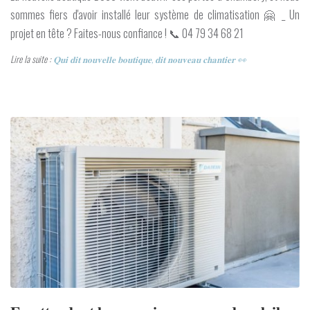
sommes fiers d'avoir installé leur système de climatisation 🤗 _ Un
projet en tête ? Faites-nous confiance ! 📞 04 79 34 68 21
Lire la suite :
𝐐𝐮𝐢 𝐝𝐢𝐭 𝐧𝐨𝐮𝐯𝐞𝐥𝐥𝐞 𝐛𝐨𝐮𝐭𝐢𝐪𝐮𝐞, 𝐝𝐢𝐭 𝐧𝐨𝐮𝐯𝐞𝐚𝐮 𝐜𝐡𝐚𝐧𝐭𝐢𝐞𝐫 👀