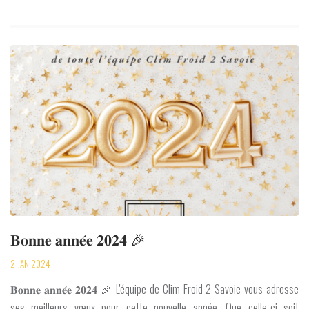
𝐁𝐨𝐧𝐧𝐞 𝐚𝐧𝐧𝐞́𝐞 𝟐𝟎𝟐𝟒 🎉
2 JAN 2024
𝐁𝐨𝐧𝐧𝐞 𝐚𝐧𝐧𝐞́𝐞 𝟐𝟎𝟐𝟒 🎉 L'équipe de Clim Froid 2 Savoie vous adresse
ses meilleurs vœux pour cette nouvelle année. Que celle-ci soit