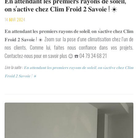
𝐄𝐧 𝐚𝐭𝐭𝐞𝐧𝐝𝐚𝐧𝐭 𝐥𝐞𝐬 𝐩𝐫𝐞𝐦𝐢𝐞𝐫𝐬 𝐫𝐚𝐲𝐨𝐧𝐬 𝐝𝐞 𝐬𝐨𝐥𝐞𝐢𝐥,
𝐨𝐧 𝐬'𝐚𝐜𝐭𝐢𝐯𝐞 𝐜𝐡𝐞𝐳 𝐂𝐥𝐢𝐦 𝐅𝐫𝐨𝐢𝐝 𝟐 𝐒𝐚𝐯𝐨𝐢𝐞 ! ☀️
14 MAR 2024
𝐄𝐧 𝐚𝐭𝐭𝐞𝐧𝐝𝐚𝐧𝐭 𝐥𝐞𝐬 𝐩𝐫𝐞𝐦𝐢𝐞𝐫𝐬 𝐫𝐚𝐲𝐨𝐧𝐬 𝐝𝐞 𝐬𝐨𝐥𝐞𝐢𝐥, 𝐨𝐧 𝐬'𝐚𝐜𝐭𝐢𝐯𝐞 𝐜𝐡𝐞𝐳 𝐂𝐥𝐢𝐦
𝐅𝐫𝐨𝐢𝐝 𝟐 𝐒𝐚𝐯𝐨𝐢𝐞 ! ☀️ Zoom sur la pose d’une climatisation chez l’un de
nos clients. Comme lui, faites nous confiance dans vos projets.
Contactez-nous pour en savoir plus 😉 ☎️ 04 79 34 68 21
Lire la suite :
𝐄𝐧 𝐚𝐭𝐭𝐞𝐧𝐝𝐚𝐧𝐭 𝐥𝐞𝐬 𝐩𝐫𝐞𝐦𝐢𝐞𝐫𝐬 𝐫𝐚𝐲𝐨𝐧𝐬 𝐝𝐞 𝐬𝐨𝐥𝐞𝐢𝐥, 𝐨𝐧 𝐬'𝐚𝐜𝐭𝐢𝐯𝐞 𝐜𝐡𝐞𝐳 𝐂𝐥𝐢𝐦
𝐅𝐫𝐨𝐢𝐝 𝟐 𝐒𝐚𝐯𝐨𝐢𝐞 ! ☀️