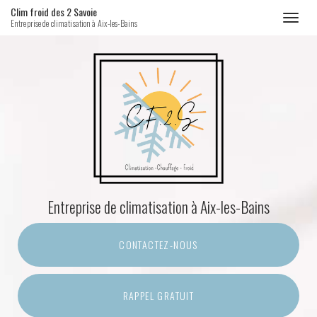
Clim froid des 2 Savoie
Toggl
Entreprise de climatisation à Aix-les-Bains
naviga
Aller
au
contenu
principal
Entreprise de climatisation
à Aix-les-Bains
CONTACTEZ-
NOUS
RAPPEL GRATUIT