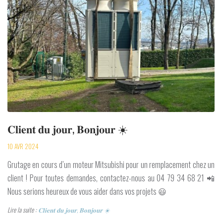
𝐂𝐥𝐢𝐞𝐧𝐭 𝐝𝐮 𝐣𝐨𝐮𝐫, 𝐁𝐨𝐧𝐣𝐨𝐮𝐫 ☀️
10 AVR 2024
Grutage en cours d’un moteur Mitsubishi pour un remplacement chez un
client ! Pour toutes demandes, contactez-nous au 04 79 34 68 21 📲
Nous serions heureux de vous aider dans vos projets 😃
Lire la suite :
𝐂𝐥𝐢𝐞𝐧𝐭 𝐝𝐮 𝐣𝐨𝐮𝐫, 𝐁𝐨𝐧𝐣𝐨𝐮𝐫 ☀️