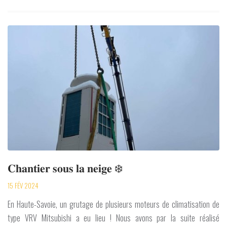
𝐂𝐡𝐚𝐧𝐭𝐢𝐞𝐫 𝐬𝐨𝐮𝐬 𝐥𝐚 𝐧𝐞𝐢𝐠𝐞 ❄️
15 FÉV 2024
En Haute-Savoie, un grutage de plusieurs moteurs de climatisation de
type VRV Mitsubishi a eu lieu ! Nous avons par la suite réalisé