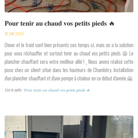
𝐏𝐨𝐮𝐫 𝐭𝐞𝐧𝐢𝐫 𝐚𝐮 𝐜𝐡𝐚𝐮𝐝 𝐯𝐨𝐬 𝐩𝐞𝐭𝐢𝐭𝐬 𝐩𝐢𝐞𝐝𝐬 🔥
18 JAN 2024
L'hiver et le froid sont bien présents ces temps-ci, mais on a la solution
pour vous réchauffer et surtout tenir au chaud vos petits pieds 😜 Le
plancher chauffant sera votre meilleur allié ! _ Nous avons réalisé cette
pose chez un client situé dans les hauteurs de Chambéry. Installation
d'un plancher chauffant et d'une pompe à chaleur en ce début d'année 🤗
Lire la suite :
𝐏𝐨𝐮𝐫 𝐭𝐞𝐧𝐢𝐫 𝐚𝐮 𝐜𝐡𝐚𝐮𝐝 𝐯𝐨𝐬 𝐩𝐞𝐭𝐢𝐭𝐬 𝐩𝐢𝐞𝐝𝐬 🔥