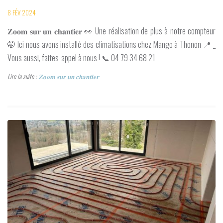
8 FÉV 2024
𝐙𝐨𝐨𝐦 𝐬𝐮𝐫 𝐮𝐧 𝐜𝐡𝐚𝐧𝐭𝐢𝐞𝐫 👀 Une réalisation de plus à notre compteur
🤭 Ici nous avons installé des climatisations chez Mango à Thonon 📍 _
Vous aussi, faites-appel à nous ! 📞 04 79 34 68 21
Lire la suite :
𝐙𝐨𝐨𝐦 𝐬𝐮𝐫 𝐮𝐧 𝐜𝐡𝐚𝐧𝐭𝐢𝐞𝐫