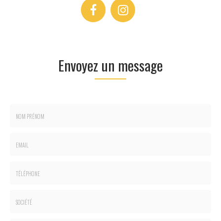
Envoyez un message
Nom
-
Prénom
Email
:
:
*
*
Tél.
:
*
Société