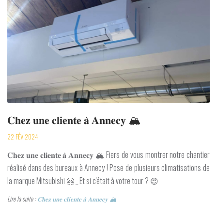
𝐂𝐡𝐞𝐳 𝐮𝐧𝐞 𝐜𝐥𝐢𝐞𝐧𝐭𝐞 𝐚̀ 𝐀𝐧𝐧𝐞𝐜𝐲 🏔️
22 FÉV 2024
𝐂𝐡𝐞𝐳 𝐮𝐧𝐞 𝐜𝐥𝐢𝐞𝐧𝐭𝐞 𝐚̀ 𝐀𝐧𝐧𝐞𝐜𝐲 🏔️ Fiers de vous montrer notre chantier
réalisé dans des bureaux à Annecy ! Pose de plusieurs climatisations de
la marque Mitsubishi 🤗 _ Et si c'était à votre tour ? 😍
Lire la suite :
𝐂𝐡𝐞𝐳 𝐮𝐧𝐞 𝐜𝐥𝐢𝐞𝐧𝐭𝐞 𝐚̀ 𝐀𝐧𝐧𝐞𝐜𝐲 🏔️