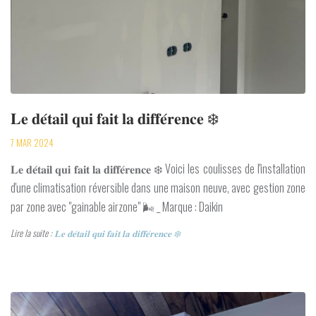
𝐋𝐞 𝐝𝐞́𝐭𝐚𝐢𝐥 𝐪𝐮𝐢 𝐟𝐚𝐢𝐭 𝐥𝐚 𝐝𝐢𝐟𝐟𝐞́𝐫𝐞𝐧𝐜𝐞 ❄️
7 MAR 2024
𝐋𝐞 𝐝𝐞́𝐭𝐚𝐢𝐥 𝐪𝐮𝐢 𝐟𝐚𝐢𝐭 𝐥𝐚 𝐝𝐢𝐟𝐟𝐞́𝐫𝐞𝐧𝐜𝐞 ❄️ Voici les coulisses de l'installation
d'une climatisation réversible dans une maison neuve, avec gestion zone
par zone avec "gainable airzone" 🌬️ _ Marque : Daikin
Lire la suite :
𝐋𝐞 𝐝𝐞́𝐭𝐚𝐢𝐥 𝐪𝐮𝐢 𝐟𝐚𝐢𝐭 𝐥𝐚 𝐝𝐢𝐟𝐟𝐞́𝐫𝐞𝐧𝐜𝐞 ❄️