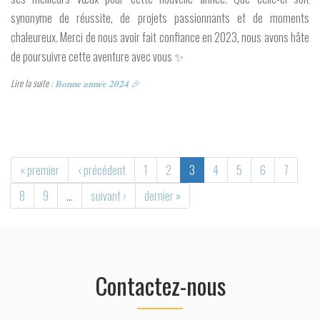
synonyme de réussite, de projets passionnants et de moments
chaleureux. Merci de nous avoir fait confiance en 2023, nous avons hâte
de poursuivre cette aventure avec vous ✨
Lire la suite :
𝐁𝐨𝐧𝐧𝐞 𝐚𝐧𝐧𝐞́𝐞 𝟐𝟎𝟐𝟒 🎉
« premier
‹ précédent
1
2
3
4
5
6
7
8
9
…
suivant ›
dernier »
Contactez-nous