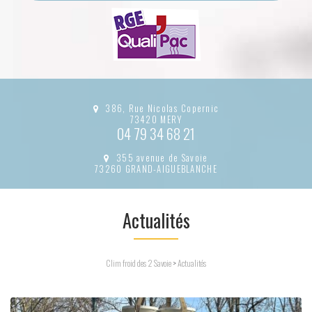
386, Rue Nicolas Copernic
73420 MERY
04 79 34 68 21
355 avenue de Savoie
73260 GRAND-AIGUEBLANCHE
Actualités
Clim froid des 2 Savoie
>
Actualités