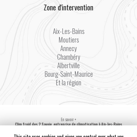
Zone d'intervention
Aix-Les-Bains
Moutiers
Annecy
Chambéry
Albertville
Bourg-Saint-Maurice
Et la région
En savoir +
Clim froid des 2 Savoie, entreprise de climatisation
à Aix-les-Bains
Mentions légales
-
Plan du site
-
Liens utiles
-
Secteur
-
Cookies
Clim froid des 2 Savoie
This site uses cookies and gives you control over what you