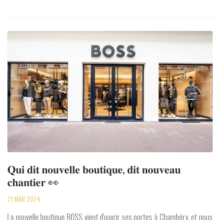
𝐐𝐮𝐢 𝐝𝐢𝐭 𝐧𝐨𝐮𝐯𝐞𝐥𝐥𝐞 𝐛𝐨𝐮𝐭𝐢𝐪𝐮𝐞, 𝐝𝐢𝐭 𝐧𝐨𝐮𝐯𝐞𝐚𝐮
𝐜𝐡𝐚𝐧𝐭𝐢𝐞𝐫 👀
21 MAR 2024
La nouvelle boutique BOSS vient d'ouvrir ses portes à Chambéry, et nous