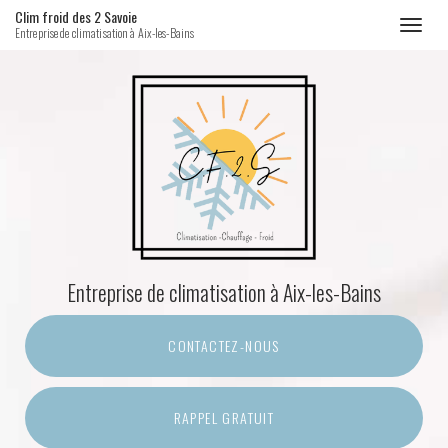
Clim froid des 2 Savoie
Toggl
Entreprise de climatisation à Aix-les-Bains
naviga
Aller
au
contenu
principal
Entreprise de climatisation
à Aix-les-Bains
CONTACTEZ-
NOUS
RAPPEL GRATUIT