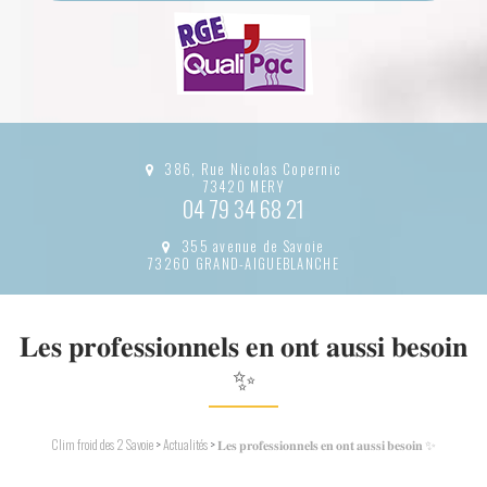
386, Rue Nicolas Copernic
73420 MERY
04 79 34 68 21
355 avenue de Savoie
73260 GRAND-AIGUEBLANCHE
𝐋𝐞𝐬 𝐩𝐫𝐨𝐟𝐞𝐬𝐬𝐢𝐨𝐧𝐧𝐞𝐥𝐬 𝐞𝐧 𝐨𝐧𝐭 𝐚𝐮𝐬𝐬𝐢 𝐛𝐞𝐬𝐨𝐢𝐧
✨
Clim froid des 2 Savoie
>
Actualités
>
𝐋𝐞𝐬 𝐩𝐫𝐨𝐟𝐞𝐬𝐬𝐢𝐨𝐧𝐧𝐞𝐥𝐬 𝐞𝐧 𝐨𝐧𝐭 𝐚𝐮𝐬𝐬𝐢 𝐛𝐞𝐬𝐨𝐢𝐧 ✨