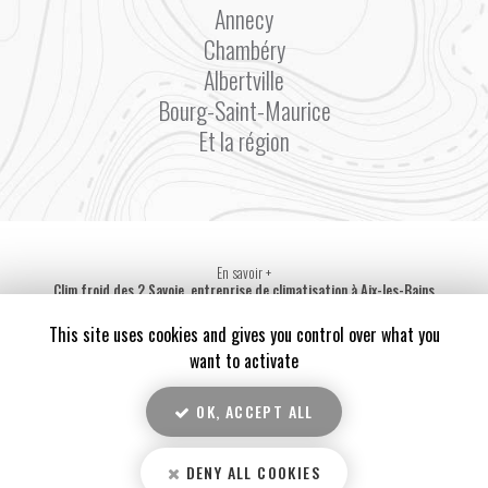
Annecy
Chambéry
Albertville
Bourg-Saint-Maurice
Et la région
En savoir +
Clim froid des 2 Savoie, entreprise de climatisation
à Aix-les-Bains
Mentions légales
-
Plan du site
-
Liens utiles
-
Secteur
-
Cookies
Clim froid des 2 Savoie
This site uses cookies and gives you control over what you
Création et référencement de site Internet
want to activate
Demande de Devis
Fermer
OK, ACCEPT ALL
Notre savoir-faire : Entreprise de climatisation à Aix-les-Bains
10
/10
Installation complète de la climatisation dans local d'entreprise à La Ravoire (73)
DENY ALL COOKIES
3 avis