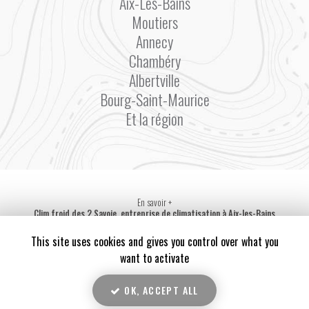
Aix-Les-Bains
Moutiers
Annecy
Chambéry
Albertville
Bourg-Saint-Maurice
Et la région
En savoir +
Clim froid des 2 Savoie, entreprise de climatisation
à Aix-les-Bains
Mentions légales
-
Plan du site
-
Liens utiles
-
Secteur
-
Cookies
Clim froid des 2 Savoie
This site uses cookies and gives you control over what you
Création et référencement de site Internet
want to activate
Demande de Devis
Fermer
OK, ACCEPT ALL
Notre savoir-faire : Entreprise de climatisation à Aix-les-Bains