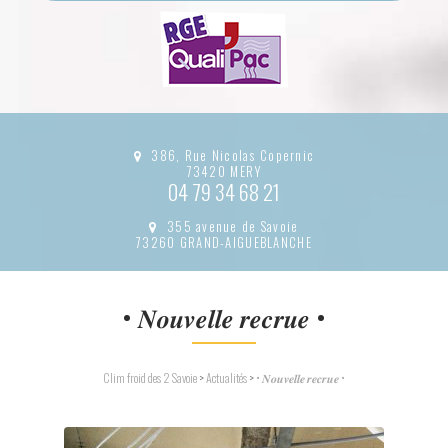
386, Rue Nicolas Copernic
73420 MERY
04 79 34 68 21
355 avenue de Savoie
73260 GRAND-AIGUEBLANCHE
• 𝑵𝒐𝒖𝒗𝒆𝒍𝒍𝒆 𝒓𝒆𝒄𝒓𝒖𝒆 •
Clim froid des 2 Savoie
>
Actualités
>
• 𝑵𝒐𝒖𝒗𝒆𝒍𝒍𝒆 𝒓𝒆𝒄𝒓𝒖𝒆 •