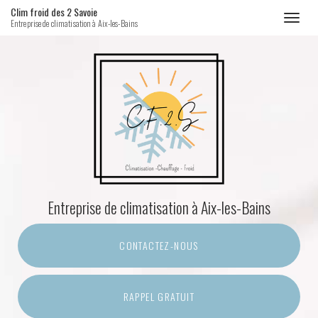
Clim froid des 2 Savoie
Toggl
Entreprise de climatisation à Aix-les-Bains
naviga
Aller
au
contenu
principal
Entreprise de climatisation
à Aix-les-Bains
CONTACTEZ-
NOUS
RAPPEL GRATUIT