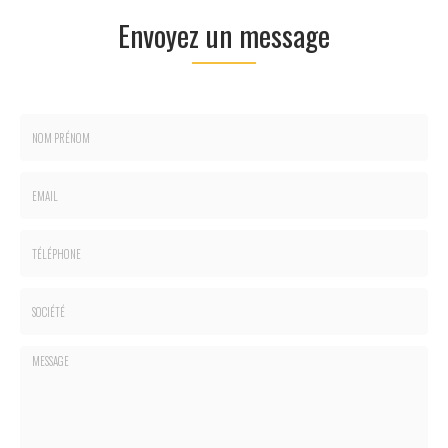
Envoyez un message
Nom
-
Prénom
Email
:
:
*
*
Tél.
:
*
Société
: