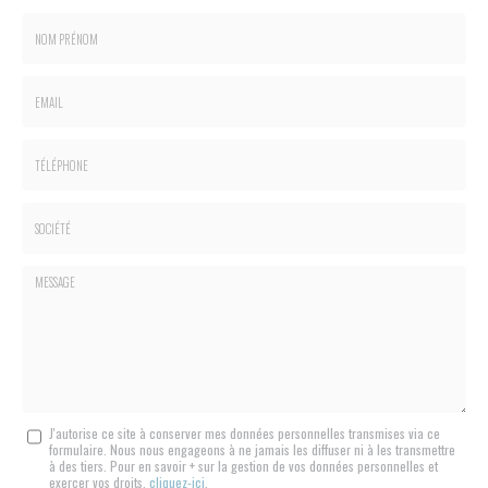
Nom
-
Prénom
Email
:
:
*
*
Tél.
:
*
Société
:
Message
J'autorise ce site à conserver mes données personnelles transmises via ce
formulaire. Nous nous engageons à ne jamais les diffuser ni à les transmettre
:
à des tiers. Pour en savoir + sur la gestion de vos données personnelles et
*
exercer vos droits,
cliquez-ici
.