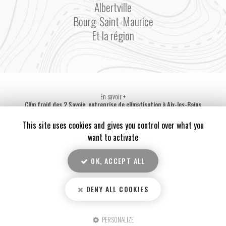
Albertville
Bourg-Saint-Maurice
Et la région
En savoir +
Clim froid des 2 Savoie, entreprise de climatisation
à Aix-les-Bains
Mentions légales
-
Plan du site
-
Liens utiles
-
Secteur
-
Cookies
Clim froid des 2 Savoie
This site uses cookies and gives you control over what you
Création et référencement de site Internet
want to activate
Demande de Devis
Fermer
OK, ACCEPT ALL
Notre savoir-faire : Entreprise de climatisation à Aix-les-Bains
10
/10
Installation complète de la climatisation dans local d'entreprise à La Ravoire (73)
DENY ALL COOKIES
3 avis
Florian vous souhaite à tous de bonnes vacances d'été ☀️
𝐍𝐨𝐮𝐯𝐞𝐚𝐮 𝐜𝐡𝐚𝐧𝐭𝐢𝐞𝐫 🏗
PERSONALIZE