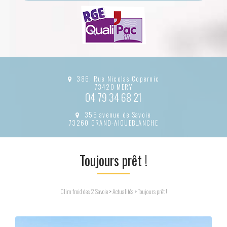
386, Rue Nicolas Copernic
73420 MERY
04 79 34 68 21
355 avenue de Savoie
73260 GRAND-AIGUEBLANCHE
Toujours prêt !
Clim froid des 2 Savoie
>
Actualités
>
Toujours prêt !