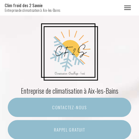
Clim froid des 2 Savoie
Toggl
Entreprise de climatisation à Aix-les-Bains
naviga
Aller
au
contenu
principal
Entreprise de climatisation
à Aix-les-Bains
CONTACTEZ-
NOUS
RAPPEL GRATUIT