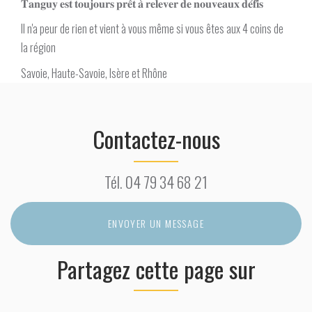
𝐓𝐚𝐧𝐠𝐮𝐲 𝐞𝐬𝐭 𝐭𝐨𝐮𝐣𝐨𝐮𝐫𝐬 𝐩𝐫𝐞̂𝐭 𝐚̀ 𝐫𝐞𝐥𝐞𝐯𝐞𝐫 𝐝𝐞 𝐧𝐨𝐮𝐯𝐞𝐚𝐮𝐱 𝐝𝐞́𝐟𝐢𝐬
Il n'a peur de rien et vient à vous même si vous êtes aux 4 coins de
la région
Savoie, Haute-Savoie, Isère et Rhône
Contactez-nous
Tél.
04 79 34 68 21
ENVOYER UN MESSAGE
Partagez cette page sur